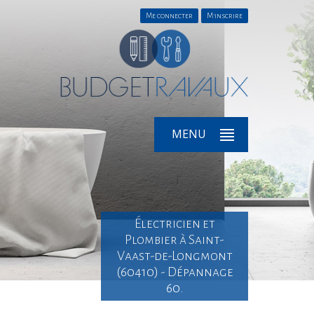
Me connecter
M'inscrire
MENU
Électricien et
Plombier à Saint-
Vaast-de-Longmont
(60410) - Dépannage
60.