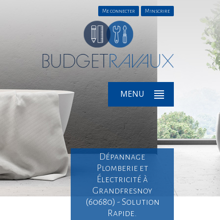
Me connecter
M'inscrire
MENU
Dépannage
Plomberie et
Électricité à
Grandfresnoy
(60680) - Solution
Rapide.