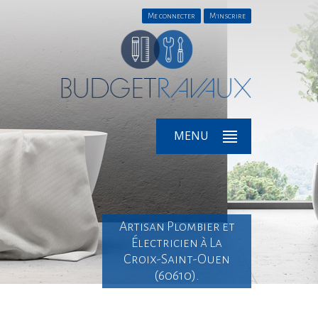
Me connecter
M'inscrire
MENU
Artisan Plombier et
Électricien à La
Croix-Saint-Ouen
(60610).