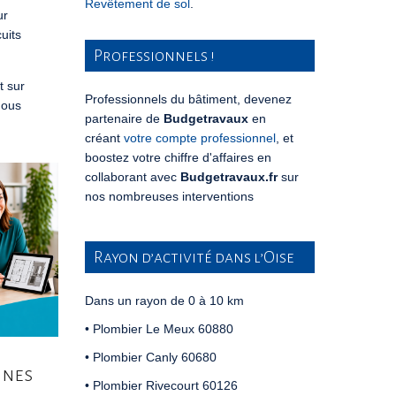
Revêtement de sol
.
ur
uits
Professionnels !
t sur
Professionnels du bâtiment, devenez
nous
partenaire de
Budgetravaux
en
créant
votre compte professionnel
, et
boostez votre chiffre d'affaires en
collaborant avec
Budgetravaux.fr
sur
nos nombreuses interventions
Rayon d’activité dans l’Oise
Dans un rayon de 0 à 10 km
• Plombier Le Meux 60880
• Plombier Canly 60680
unes
• Plombier Rivecourt 60126