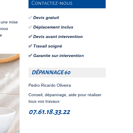
Contactez-nous
✅
Devis gratuit
u une mise
✅
Déplacement inclus
 vous
ce
✅
Devis avant intervention
✅
Travail soigné
✅
Garantie sur interventio
n
DÉPANNAGE 60
Pedro Ricardo Oliveira
Conseil, dépannage, aide pour réaliser
tous vos travaux:
07.61.18.33.22