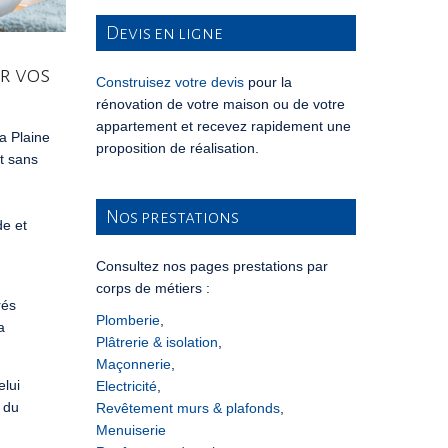
Devis en ligne
r vos
Construisez votre devis
pour la
rénovation de votre maison ou de votre
appartement et recevez rapidement une
a Plaine
proposition de réalisation.
et sans
Nos prestations
de et
Consultez nos pages prestations par
corps de métiers :
rés
Plomberie
,
a
Plâtrerie & isolation
,
Maçonnerie
,
elui
Electricité
,
 du
Revêtement murs & plafonds
,
Menuiserie