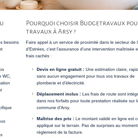
au
Pourquoi choisir Budgetravaux pou
travaux à Arsy ?
os besoins
Faire appel à un service de proximité dans le secteur de l
et
d'Estrées, c'est l'assurance d'une intervention maîtrisée 
frais cachés :
os
Devis en ligne gratuit :
Une estimation claire, rapi
de WC,
sans aucun engagement pour tous vos travaux de
lation
plomberie et d'électricité.
ez
Déplacement inclus :
Les frais de route sont intég
dans nos forfaits pour toute prestation réalisée sur l
cifique
commune d'Arsy.
Maîtrise des prix :
Le montant validé en ligne est c
ous
appliqué sur le terrain. Pas de surprises au moment
règlement de la facture.
us