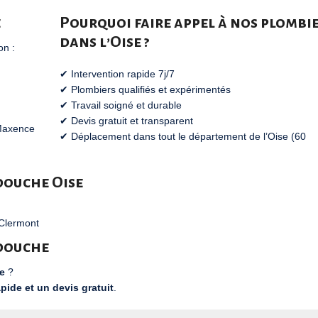
e
Pourquoi faire appel à nos plombi
dans l’Oise ?
on :
✔ Intervention rapide 7j/7
✔ Plombiers qualifiés et expérimentés
✔ Travail soigné et durable
✔ Devis gratuit et transparent
Maxence
✔ Déplacement dans tout le département de l’Oise (60
douche Oise
Clermont
douche
e
?
apide et un devis gratuit
.