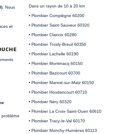
Dans un rayon de 10 à 20 km
0)
. Nous
• Plombier Compiègne 60200
• Plombier Saint-Sauveur 60320
aces et
• Plombier Clairoix 60280
• Plombier Trosly-Breuil 60350
ouche
• Plombier Lachelle 60190
pements
• Plombier Montmacq 60150
• Plombier Bazicourt 60700
• Plombier Marest-sur-Matz 60150
• Plombier Houdancourt 60710
• Plombier Néry 60320
he
• Plombier La Croix-Saint-Ouen 60610
n problème
• Plombier Tracy-le-Val 60170
• Plombier Monchy-Humières 60113