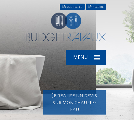
Me connecter
M'inscrire
MENU
Je réalise un devis
sur mon chauffe-
eau